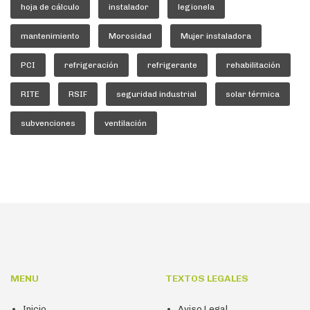
hoja de cálculo
instalador
legionela
mantenimiento
Morosidad
Mujer instaladora
PCI
refrigeración
refrigerante
rehabilitación
RITE
RSIF
seguridad industrial
solar térmica
subvenciones
ventilación
MENU
TEXTOS LEGALES
Inicio
Aviso Legal