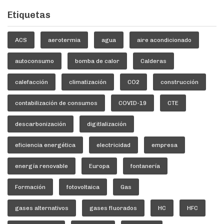
Etiquetas
ACS
aerotermia
agua
aire acondicionado
autoconsumo
bomba de calor
Calderas
calefacción
climatización
CO2
construcción
contabilización de consumos
COVID-19
CTE
descarbonización
digitlalización
eficiencia energética
electricidad
empresa
energía renovable
Europa
fontanería
Formación
fotovoltaica
Gas
gases alternativos
gases fluorados
HC
HFC