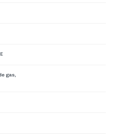
NE
de gas,