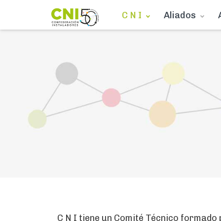
C N I
Aliados
C N I tiene un Comité Técnico formado 