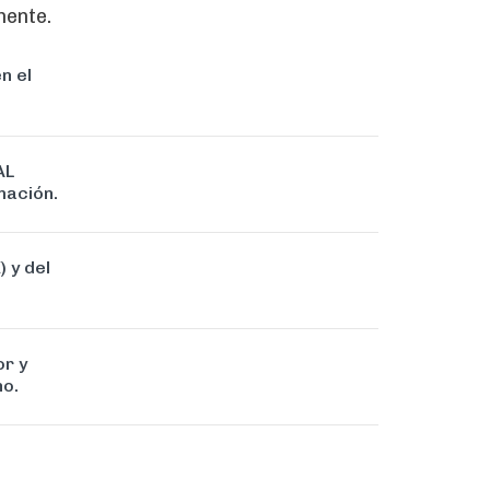
nente.
n el
AL
mación.
 y del
or y
no.