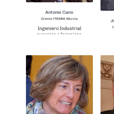
Antonio Cano
Gremio FREMM, Murcia
J
C
Ingeniero Industrial
superior e Ingeniero
Técnico Industrial