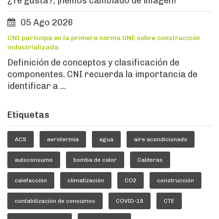
¿Te gusta?, ¡hemos cambiado de imagen!
05 Ago 2026
CNI participa en la primera norma UNE sobre construcción
industrializada
Definición de conceptos y clasificación de
componentes. CNI recuerda la importancia de
identificar a ...
Etiquetas
ACS
aerotermia
agua
aire acondicionado
autoconsumo
bomba de calor
Calderas
calefacción
climatización
CO2
construcción
contabilización de consumos
COVID-19
CTE