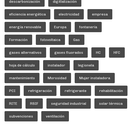
descarbonización
digitlalización
eficiencia energética
electricidad
empresa
energía renovable
Europa
fontanería
Formación
fotovoltaica
Gas
gases alternativos
gases fluorados
HC
HFC
hoja de cálculo
instalador
legionela
mantenimiento
Morosidad
Mujer instaladora
PCI
refrigeración
refrigerante
rehabilitación
RITE
RSIF
seguridad industrial
solar térmica
subvenciones
ventilación