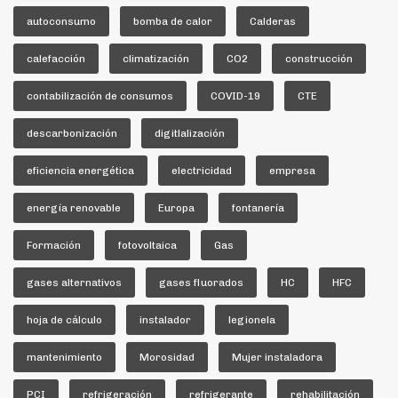
autoconsumo
bomba de calor
Calderas
calefacción
climatización
CO2
construcción
contabilización de consumos
COVID-19
CTE
descarbonización
digitlalización
eficiencia energética
electricidad
empresa
energía renovable
Europa
fontanería
Formación
fotovoltaica
Gas
gases alternativos
gases fluorados
HC
HFC
hoja de cálculo
instalador
legionela
mantenimiento
Morosidad
Mujer instaladora
PCI
refrigeración
refrigerante
rehabilitación