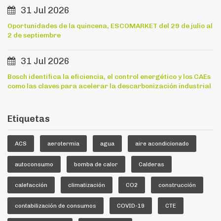
31 Jul 2026
Oportunidades de la quincena, ESCOMARKET del 29 de julio al
2 de septiembre
31 Jul 2026
Bosch identifica la eficiencia, el control energético y los CAEs
como las claves para acelerar la descarbonización industrial
Etiquetas
ACS
aerotermia
agua
aire acondicionado
autoconsumo
bomba de calor
Calderas
calefacción
climatización
CO2
construcción
contabilización de consumos
COVID-19
CTE