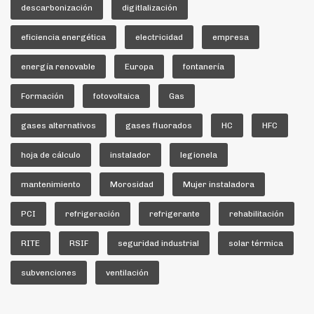
descarbonización
digitlalización
eficiencia energética
electricidad
empresa
energía renovable
Europa
fontanería
Formación
fotovoltaica
Gas
gases alternativos
gases fluorados
HC
HFC
hoja de cálculo
instalador
legionela
mantenimiento
Morosidad
Mujer instaladora
PCI
refrigeración
refrigerante
rehabilitación
RITE
RSIF
seguridad industrial
solar térmica
subvenciones
ventilación