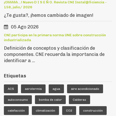
¡Ohhhhh...! Nuevo D I S E Ñ O. Revista CNI Instal@ficiencia -
158, julio/ 2026
¿Te gusta?, ¡hemos cambiado de imagen!
05 Ago 2026
CNI participa en la primera norma UNE sobre construcción
industrializada
Definición de conceptos y clasificación de
componentes. CNI recuerda la importancia de
identificar a ...
Etiquetas
ACS
aerotermia
agua
aire acondicionado
autoconsumo
bomba de calor
Calderas
calefacción
climatización
CO2
construcción