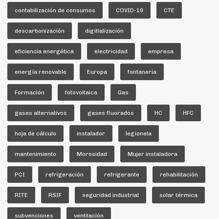
contabilización de consumos
COVID-19
CTE
descarbonización
digitlalización
eficiencia energética
electricidad
empresa
energía renovable
Europa
fontanería
Formación
fotovoltaica
Gas
gases alternativos
gases fluorados
HC
HFC
hoja de cálculo
instalador
legionela
mantenimiento
Morosidad
Mujer instaladora
PCI
refrigeración
refrigerante
rehabilitación
RITE
RSIF
seguridad industrial
solar térmica
subvenciones
ventilación