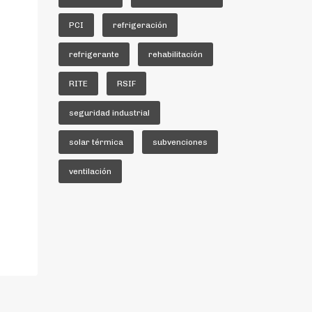
PCI
refrigeración
refrigerante
rehabilitación
RITE
RSIF
seguridad industrial
solar térmica
subvenciones
ventilación