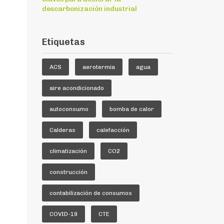
descarbonización industrial
Etiquetas
ACS
aerotermia
agua
aire acondicionado
autoconsumo
bomba de calor
Calderas
calefacción
climatización
CO2
construcción
contabilización de consumos
COVID-19
CTE