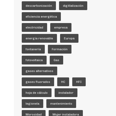
descarbonización
digitlalización
eficiencia energética
electricidad
empresa
energía renovable
Europa
fontanería
Formación
fotovoltaica
Gas
gases alternativos
gases fluorados
HC
HFC
hoja de cálculo
instalador
legionela
mantenimiento
Morosidad
Mujer instaladora