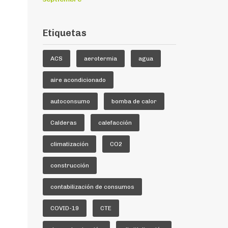
Etiquetas
ACS
aerotermia
agua
aire acondicionado
autoconsumo
bomba de calor
Calderas
calefacción
climatización
CO2
construcción
contabilización de consumos
COVID-19
CTE