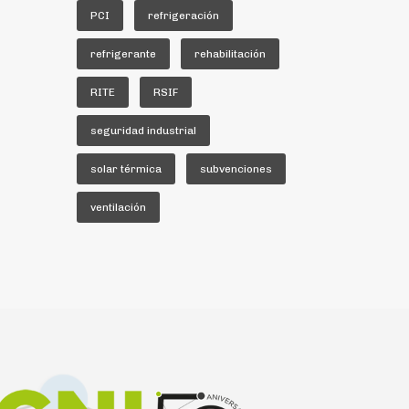
PCI
refrigeración
refrigerante
rehabilitación
RITE
RSIF
seguridad industrial
solar térmica
subvenciones
ventilación