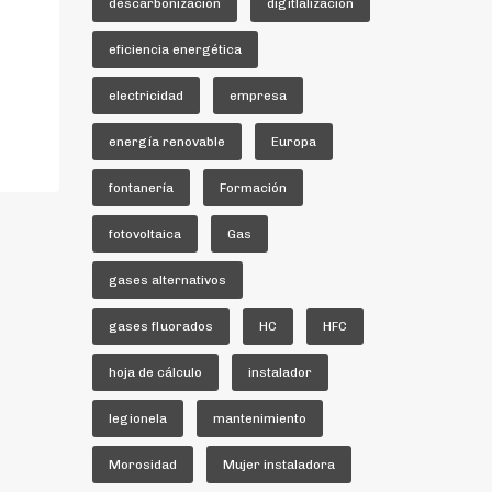
descarbonización
digitlalización
eficiencia energética
electricidad
empresa
energía renovable
Europa
fontanería
Formación
fotovoltaica
Gas
gases alternativos
gases fluorados
HC
HFC
hoja de cálculo
instalador
legionela
mantenimiento
Morosidad
Mujer instaladora