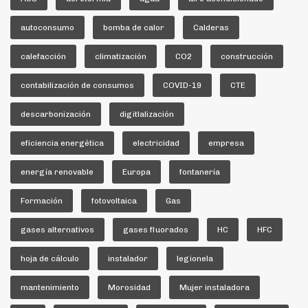
autoconsumo
bomba de calor
Calderas
calefacción
climatización
CO2
construcción
contabilización de consumos
COVID-19
CTE
descarbonización
digitlalización
eficiencia energética
electricidad
empresa
energía renovable
Europa
fontanería
Formación
fotovoltaica
Gas
gases alternativos
gases fluorados
HC
HFC
hoja de cálculo
instalador
legionela
mantenimiento
Morosidad
Mujer instaladora