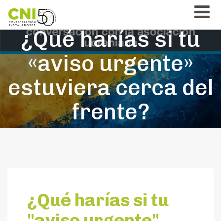
¿Qué harías si tu
«aviso urgente»
estuviera cerca del
frente?
¿Qué harías si tu
"aviso urgente"