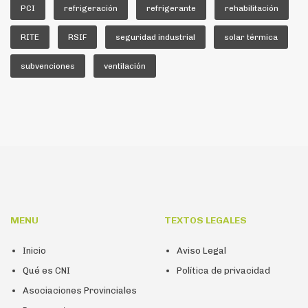
PCI
refrigeración
refrigerante
rehabilitación
RITE
RSIF
seguridad industrial
solar térmica
subvenciones
ventilación
MENU
TEXTOS LEGALES
Inicio
Aviso Legal
Qué es CNI
Política de privacidad
Asociaciones Provinciales