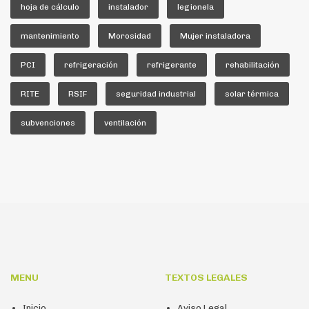
hoja de cálculo
instalador
legionela
mantenimiento
Morosidad
Mujer instaladora
PCI
refrigeración
refrigerante
rehabilitación
RITE
RSIF
seguridad industrial
solar térmica
subvenciones
ventilación
MENU
TEXTOS LEGALES
Inicio
Aviso Legal