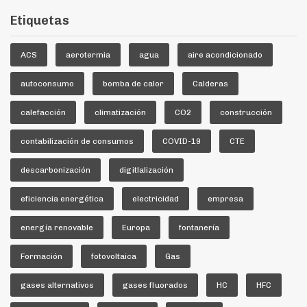
Etiquetas
ACS
aerotermia
agua
aire acondicionado
autoconsumo
bomba de calor
Calderas
calefacción
climatización
CO2
construcción
contabilización de consumos
COVID-19
CTE
descarbonización
digitlalización
eficiencia energética
electricidad
empresa
energía renovable
Europa
fontanería
Formación
fotovoltaica
Gas
gases alternativos
gases fluorados
HC
HFC