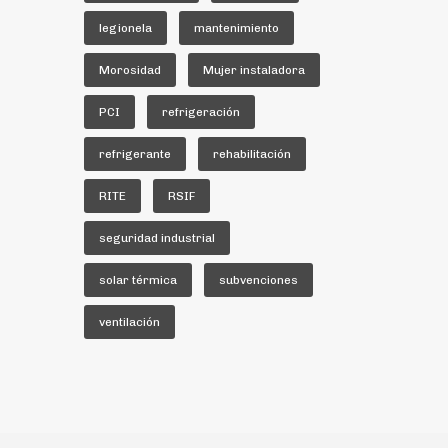
legionela
mantenimiento
Morosidad
Mujer instaladora
PCI
refrigeración
refrigerante
rehabilitación
RITE
RSIF
seguridad industrial
solar térmica
subvenciones
ventilación