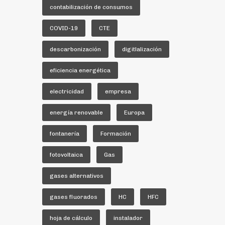
contabilización de consumos
COVID-19
CTE
descarbonización
digitlalización
eficiencia energética
electricidad
empresa
energía renovable
Europa
fontanería
Formación
fotovoltaica
Gas
gases alternativos
gases fluorados
HC
HFC
hoja de cálculo
instalador