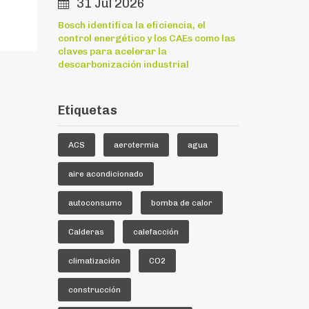
31 Jul 2026
Bosch identifica la eficiencia, el
control energético y los CAEs como las
claves para acelerar la
descarbonización industrial
Etiquetas
ACS
aerotermia
agua
aire acondicionado
autoconsumo
bomba de calor
Calderas
calefacción
climatización
CO2
construcción