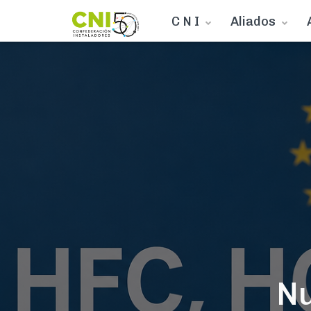
C N I
Aliados
Nu