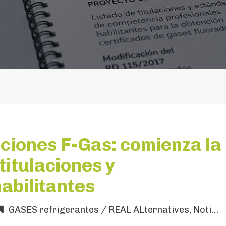
ciones F-Gas: comienza la
 titulaciones y
habilitantes
GASES refrigerantes / REAL ALternatives
,
Noticias CNI