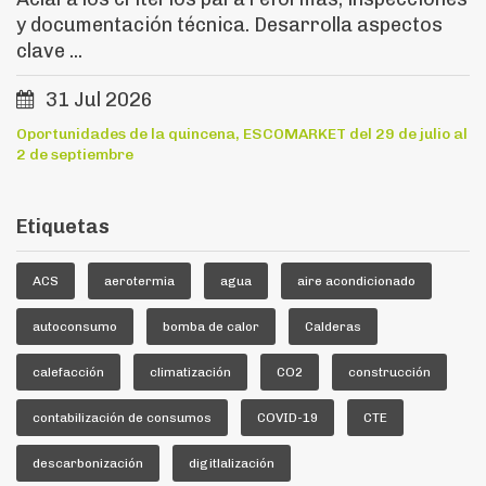
y documentación técnica. Desarrolla aspectos
clave ...
31 Jul 2026
Oportunidades de la quincena, ESCOMARKET del 29 de julio al
2 de septiembre
Etiquetas
ACS
aerotermia
agua
aire acondicionado
autoconsumo
bomba de calor
Calderas
calefacción
climatización
CO2
construcción
contabilización de consumos
COVID-19
CTE
descarbonización
digitlalización