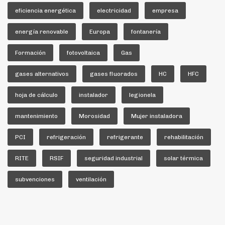
eficiencia energética
electricidad
empresa
energía renovable
Europa
fontanería
Formación
fotovoltaica
Gas
gases alternativos
gases fluorados
HC
HFC
hoja de cálculo
instalador
legionela
mantenimiento
Morosidad
Mujer instaladora
PCI
refrigeración
refrigerante
rehabilitación
RITE
RSIF
seguridad industrial
solar térmica
subvenciones
ventilación