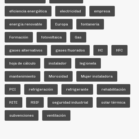
eficiencia energética
electricidad
empresa
energía renovable
Europa
fontanería
Formación
fotovoltaica
Gas
gases alternativos
gases fluorados
HC
HFC
hoja de cálculo
instalador
legionela
mantenimiento
Morosidad
Mujer instaladora
PCI
refrigeración
refrigerante
rehabilitación
RITE
RSIF
seguridad industrial
solar térmica
subvenciones
ventilación