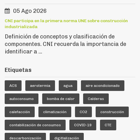
05 Ago 2026
CNI participa en la primera norma UNE sobre construcción
industrializada
Definición de conceptos y clasificación de
componentes. CNI recuerda la importancia de
identificar a ...
Etiquetas
ACS
aerotermia
agua
aire acondicionado
autoconsumo
bomba de calor
Calderas
calefacción
climatización
CO2
construcción
contabilización de consumos
COVID-19
CTE
descarbonización
digitlalización