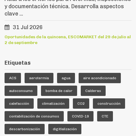
y documentación técnica. Desarrolla aspectos
clave ...
31 Jul 2026
Oportunidades de la quincena, ESCOMARKET del 29 de julio al
2 de septiembre
Etiquetas
ACS
aerotermia
agua
aire acondicionado
autoconsumo
bomba de calor
Calderas
calefacción
climatización
CO2
construcción
contabilización de consumos
COVID-19
CTE
descarbonización
digitlalización