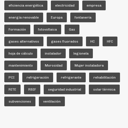
eficiencia energética
electricidad
empresa
energía renovable
Europa
fontanería
Formación
fotovoltaica
Gas
gases alternativos
gases fluorados
HC
HFC
hoja de cálculo
instalador
legionela
mantenimiento
Morosidad
Mujer instaladora
PCI
refrigeración
refrigerante
rehabilitación
RITE
RSIF
seguridad industrial
solar térmica
subvenciones
ventilación