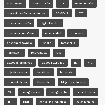
calefacción
climatización
CO2
construcción
contabilización de consumos
COVID-19
CTE
descarbonización
digitlalización
eficiencia energética
electricidad
empresa
energía renovable
Europa
fontanería
Formación
fotovoltaica
Gas
gases alternativos
gases fluorados
HC
HFC
hoja de cálculo
instalador
legionela
mantenimiento
Morosidad
Mujer instaladora
PCI
refrigeración
refrigerante
rehabilitación
RITE
RSIF
seguridad industrial
solar térmica