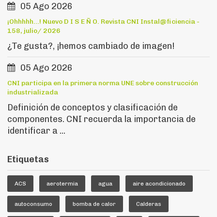
05 Ago 2026
¡Ohhhhh...! Nuevo D I S E Ñ O. Revista CNI Instal@ficiencia -
158, julio/ 2026
¿Te gusta?, ¡hemos cambiado de imagen!
05 Ago 2026
CNI participa en la primera norma UNE sobre construcción
industrializada
Definición de conceptos y clasificación de
componentes. CNI recuerda la importancia de
identificar a ...
Etiquetas
ACS
aerotermia
agua
aire acondicionado
autoconsumo
bomba de calor
Calderas