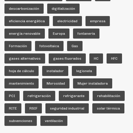
descarbonización
digitlalización
eficiencia energética
electricidad
empresa
energía renovable
Europa
fontanería
Formación
fotovoltaica
Gas
gases alternativos
gases fluorados
HC
HFC
hoja de cálculo
instalador
legionela
mantenimiento
Morosidad
Mujer instaladora
PCI
refrigeración
refrigerante
rehabilitación
RITE
RSIF
seguridad industrial
solar térmica
subvenciones
ventilación