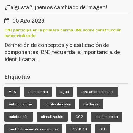
¿Te gusta?, ¡hemos cambiado de imagen!
05 Ago 2026
CNI participa en la primera norma UNE sobre construcción
industrializada
Definición de conceptos y clasificación de
componentes. CNI recuerda la importancia de
identificar a ...
Etiquetas
ACS
aerotermia
agua
aire acondicionado
autoconsumo
bomba de calor
Calderas
calefacción
climatización
CO2
construcción
contabilización de consumos
COVID-19
CTE