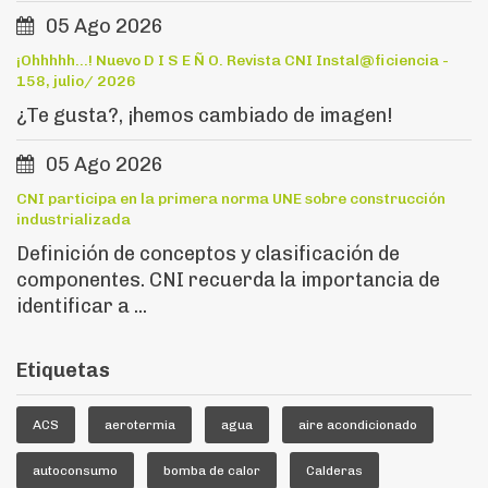
05 Ago 2026
¡Ohhhhh...! Nuevo D I S E Ñ O. Revista CNI Instal@ficiencia -
158, julio/ 2026
¿Te gusta?, ¡hemos cambiado de imagen!
05 Ago 2026
CNI participa en la primera norma UNE sobre construcción
industrializada
Definición de conceptos y clasificación de
componentes. CNI recuerda la importancia de
identificar a ...
Etiquetas
ACS
aerotermia
agua
aire acondicionado
autoconsumo
bomba de calor
Calderas