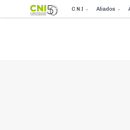
C N I
Aliados