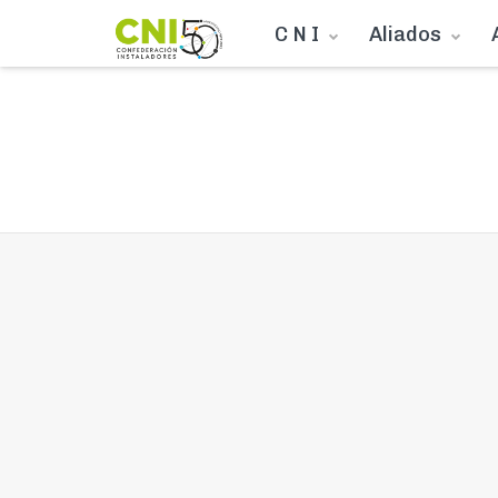
C N I
Aliados